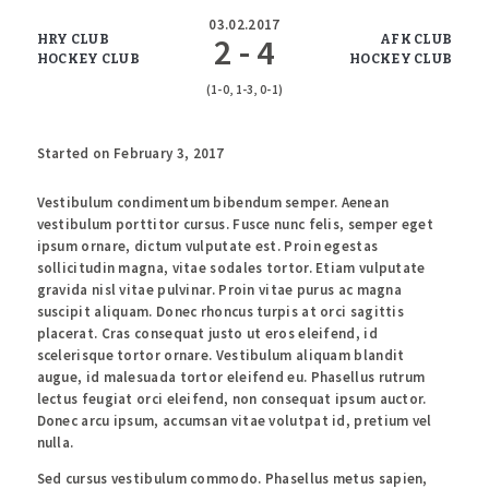
03.02.2017
2 - 4
HRY CLUB
AFK CLUB
HOCKEY CLUB
HOCKEY CLUB
(1-0, 1-3, 0-1)
Started on
February 3, 2017
Vestibulum condimentum bibendum semper. Aenean
vestibulum porttitor cursus. Fusce nunc felis, semper eget
ipsum ornare, dictum vulputate est. Proin egestas
sollicitudin magna, vitae sodales tortor. Etiam vulputate
gravida nisl vitae pulvinar. Proin vitae purus ac magna
suscipit aliquam. Donec rhoncus turpis at orci sagittis
placerat. Cras consequat justo ut eros eleifend, id
scelerisque tortor ornare. Vestibulum aliquam blandit
augue, id malesuada tortor eleifend eu. Phasellus rutrum
lectus feugiat orci eleifend, non consequat ipsum auctor.
Donec arcu ipsum, accumsan vitae volutpat id, pretium vel
nulla.
Sed cursus vestibulum commodo. Phasellus metus sapien,