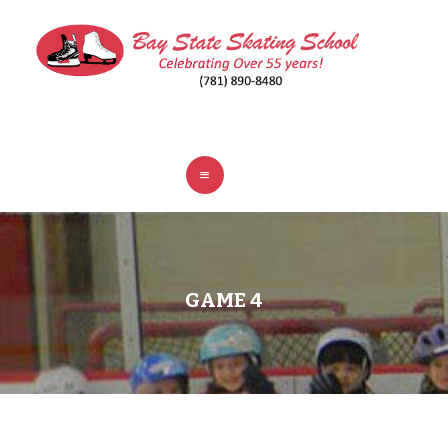
ABOUT
CLASSES
REGISTER
RINKS
POLICIES
FAQ
CONTACT
GAME 4