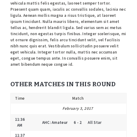
vehicula mattis felis egestas, laoreet semper tortor.
Praesent quam quam, iaculis ac convallis sodales, lacinia nec
ligula. Aenean mollis magna a risus tristique, at laoreet
ipsum tincidunt. Nulla mauris libero, elementum sit amet
tellus ac, hendrerit blandit ligula. Sed varius sem ac metus
tincidunt, non egestas turpis finibus. Integer scelerisque, mi
ut ornare dignissim, felis arcu tincidunt velit, vel facilisis
nibh nunc quis erat. Vestibulum sollicitudin posuere velit
eget vehicula. Integer tortor nulla, mattis nec accumsan
eget, congue tempus ante. In convallis posuere enim, sit
amet bibendum neque congue id.
OTHER MATCHES IN THIS ROUND
Time
Match
February 3, 2017
11:36
AHC: Amateur
6 - 2
All Star
AM
11:37